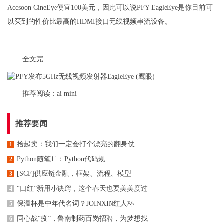
Accsoon CineEye便宜100美元，因此可以说PFY EagleEye是你目前可
以买到的性价比最高的HDMI接口无线视频串流设备。
全文完
推荐阅读：
ai mini
推荐要闻
拾起卖：我们一定会打个漂亮的翻身仗
1
Python随笔11：Python代码规
2
[SCF]供应链金融，框架、流程、模型
3
“口红”新用小诀窍，这个春天也要美美度过
4
保温杯是中年代名词？JOINXIN红人杯
5
同心战“疫”，鲁南制药百岗招聘，为梦想找
6