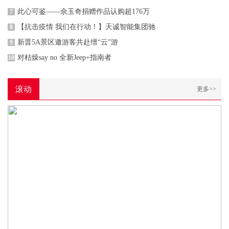
此心可鉴——佘玉奇捐赠作品认购超176万
7
【抗击疫情 我们在行动！】天诚智能集团驰
8
新晋5A景区邀游客共赴缙“云”游
9
对枯燥say no 全新Jeep+指南者
10
滚动
更多>>