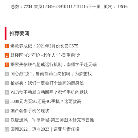
总数：
7734
首页
1
2
3
4
5
6
7
8
9
10
11
12
13
14
15
下一页
页次：
1
/516
推荐要闻
爆款养成记：2021年2月份长安CS75
1
鼓楼区“心”守护 -老年人“心灵重启”之
2
探索失信联合惩戒运行机制，南师学子赴无锡
3
同心战“疫”，鲁南制药百岗招聘，为梦想找
4
拾起卖：我们一定会打个漂亮的翻身仗
5
WiFi动不动就自动断网？都怪手机的默认
6
3000元内买5G还是4G手机？这两款高
7
国产奢侈手机的现状
8
汉唐遗风，军垦新城-第三师图木舒克市云推
9
回顾2022，迈向2023｜诺亚与责任投
10