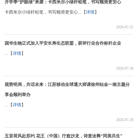
开学季“护眼绿”来袭：卡西米尔小绿杆铅笔，书写顺滑更安心
卡西米尔小绿杆铅笔，书写顺滑更安心...【
详情
】
2026-07-31
国华生物正式加入平安长寿生态联盟，获评行业合作标杆企业
...【
详情
】
2026-07-30
观势明局，共话未来：江苏移动全球通大师课徐州站金一南主题分
享会顺利举办
...【
详情
】
2026-07-29
五音荷风赴苏约 花王（中国）疗愈沙龙，诗意诠释“同美共生”