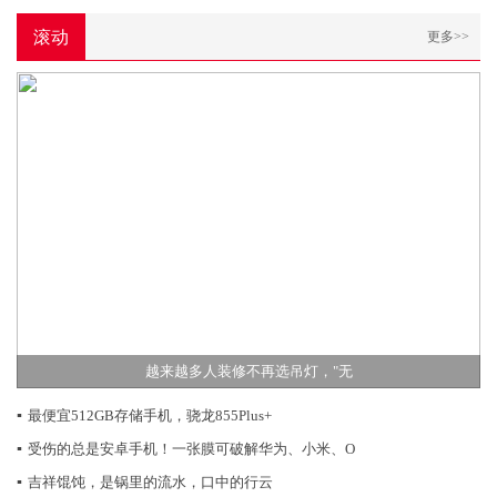
滚动
更多>>
越来越多人装修不再选吊灯，"无
▪
最便宜512GB存储手机，骁龙855Plus+
▪
受伤的总是安卓手机！一张膜可破解华为、小米、O
▪
吉祥馄饨，是锅里的流水，口中的行云