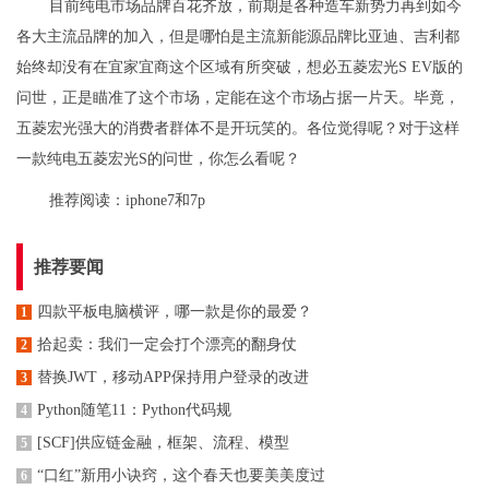
目前纯电市场品牌百花齐放，前期是各种造车新势力再到如今
各大主流品牌的加入，但是哪怕是主流新能源品牌比亚迪、吉利都
始终却没有在宜家宜商这个区域有所突破，想必五菱宏光S EV版的
问世，正是瞄准了这个市场，定能在这个市场占据一片天。毕竟，
五菱宏光强大的消费者群体不是开玩笑的。各位觉得呢？对于这样
一款纯电五菱宏光S的问世，你怎么看呢？
推荐阅读：
iphone7和7p
推荐要闻
四款平板电脑横评，哪一款是你的最爱？
1
拾起卖：我们一定会打个漂亮的翻身仗
2
替换JWT，移动APP保持用户登录的改进
3
Python随笔11：Python代码规
4
[SCF]供应链金融，框架、流程、模型
5
“口红”新用小诀窍，这个春天也要美美度过
6