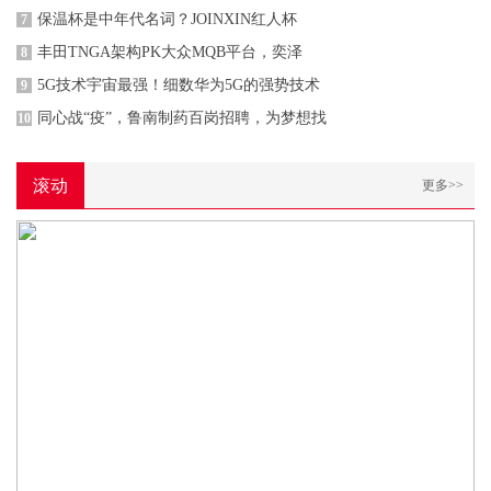
保温杯是中年代名词？JOINXIN红人杯
7
丰田TNGA架构PK大众MQB平台，奕泽
8
5G技术宇宙最强！细数华为5G的强势技术
9
同心战“疫”，鲁南制药百岗招聘，为梦想找
10
滚动
更多>>