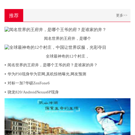
推荐
更多>>
闻名世界的王府井，是哪个
全球最神奇的12个村庄，
▪
闻名世界的王府井，是哪个王爷的府？是谁家的井？
▪
华为P30现身华为官网,真机惊艳曝光,网友预测
▪
对标一加7华硕ZenFone6
▪
骁龙820/AndroidNexus6P现身