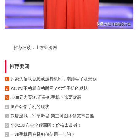
推荐阅读：
山东经济网
推荐要闻
探索失信联合惩戒运行机制，南师学子赴无锡
1
WiFi动不动就自动断网？都怪手机的默认
2
3000元内买5G还是4G手机？这两款高
3
国产奢侈手机的现状
4
汉唐遗风，军垦新城-第三师图木舒克市云推
5
小米9发布会全程回顾：价格太震撼！
6
一加手机用户是如何使用一加的？
7