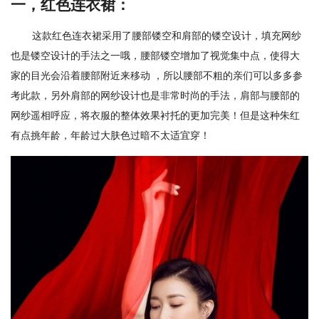
一，红色连衣裙：
这款红色连衣裙采用了腰部镂空和肩部的镂空设计，填充网纱
也是镂空设计的手法之一哦，腰部镂空增加了视觉集中点，使得大
家的目光会沿着腰部附近来移动 ，所以腰部不粗的亲们可以多多参
考此款，另外肩部的网纱设计也是非常时尚的手法，肩部与腰部的
网纱遥相呼应，将衣服的整体效果衬托的更加完美！但是这种朱红
有点挑年龄，年龄过大肤色过暗不太适宜穿！