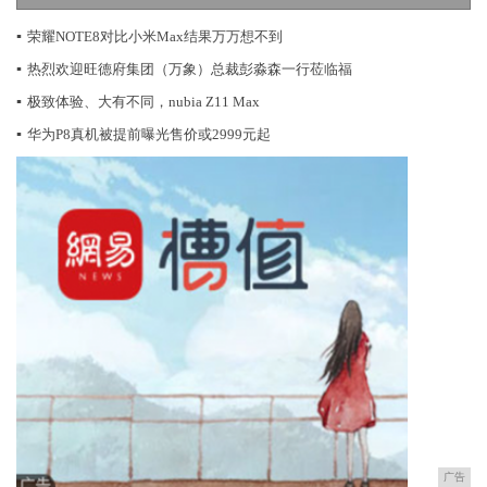
▪
荣耀NOTE8对比小米Max结果万万想不到
▪
热烈欢迎旺德府集团（万象）总裁彭淼森一行莅临福
▪
极致体验、大有不同，nubia Z11 Max
▪
华为P8真机被提前曝光售价或2999元起
广告