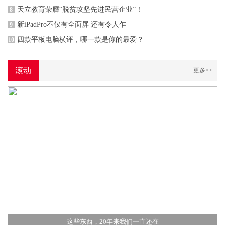
天立教育荣膺“脱贫攻坚先进民营企业”！
8
新iPadPro不仅有全面屏 还有令人乍
9
四款平板电脑横评，哪一款是你的最爱？
10
滚动
更多>>
这些东西，20年来我们一直还在