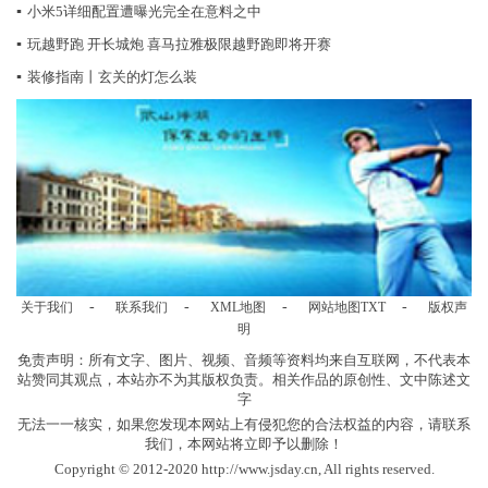
▪
小米5详细配置遭曝光完全在意料之中
▪
玩越野跑 开长城炮 喜马拉雅极限越野跑即将开赛
▪
装修指南丨玄关的灯怎么装
-
-
-
-
关于我们
联系我们
XML地图
网站地图
TXT
版权声
明
免责声明：所有文字、图片、视频、音频等资料均来自互联网，不代表本
站赞同其观点，本站亦不为其版权负责。相关作品的原创性、文中陈述文
字
无法一一核实，如果您发现本网站上有侵犯您的合法权益的内容，请联系
我们，本网站将立即予以删除！
Copyright © 2012-2020 http://www.jsday.cn, All rights reserved.