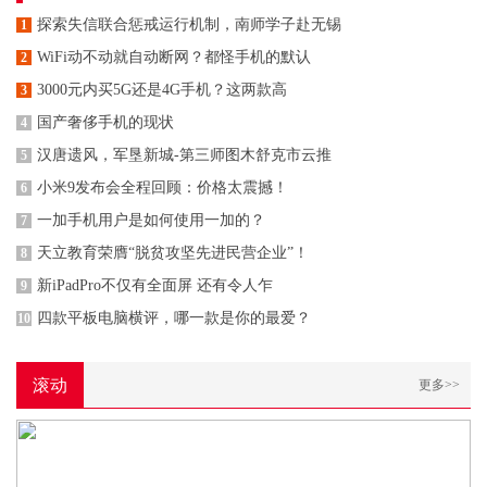
探索失信联合惩戒运行机制，南师学子赴无锡
1
WiFi动不动就自动断网？都怪手机的默认
2
3000元内买5G还是4G手机？这两款高
3
国产奢侈手机的现状
4
汉唐遗风，军垦新城-第三师图木舒克市云推
5
小米9发布会全程回顾：价格太震撼！
6
一加手机用户是如何使用一加的？
7
天立教育荣膺“脱贫攻坚先进民营企业”！
8
新iPadPro不仅有全面屏 还有令人乍
9
四款平板电脑横评，哪一款是你的最爱？
10
滚动
更多>>