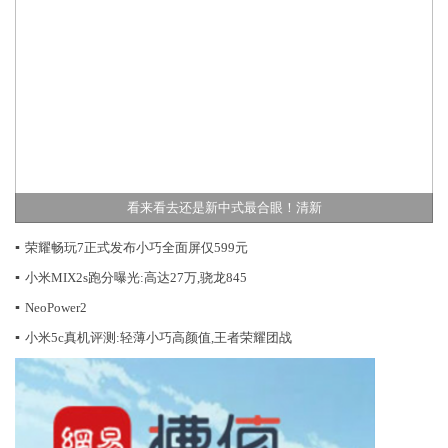
看来看去还是新中式最合眼！清新
▪
荣耀畅玩7正式发布小巧全面屏仅599元
▪
小米MIX2s跑分曝光:高达27万,骁龙845
▪
NeoPower2
▪
小米5c真机评测:轻薄小巧高颜值,王者荣耀团战