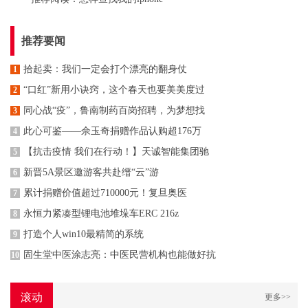
推荐要闻
拾起卖：我们一定会打个漂亮的翻身仗
1
“口红”新用小诀窍，这个春天也要美美度过
2
同心战“疫”，鲁南制药百岗招聘，为梦想找
3
此心可鉴——佘玉奇捐赠作品认购超176万
4
【抗击疫情 我们在行动！】天诚智能集团驰
5
新晋5A景区邀游客共赴缙“云”游
6
累计捐赠价值超过710000元！复旦奥医
7
永恒力紧凑型锂电池堆垛车ERC 216z
8
打造个人win10最精简的系统
9
固生堂中医涂志亮：中医民营机构也能做好抗
10
滚动
更多>>