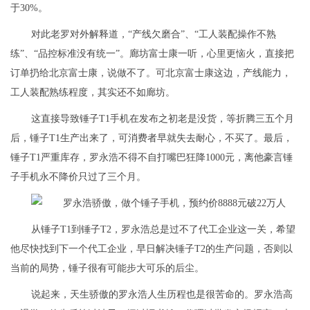
于30%。
对此老罗对外解释道，“产线欠磨合”、“工人装配操作不熟
练”、“品控标准没有统一”。廊坊富士康一听，心里更恼火，直接把
订单扔给北京富士康，说做不了。可北京富士康这边，产线能力，
工人装配熟练程度，其实还不如廊坊。
这直接导致锤子T1手机在发布之初老是没货，等折腾三五个月
后，锤子T1生产出来了，可消费者早就失去耐心，不买了。最后，
锤子T1严重库存，罗永浩不得不自打嘴巴狂降1000元，离他豪言锤
子手机永不降价只过了三个月。
从锤子T1到锤子T2，罗永浩总是过不了代工企业这一关，希望
他尽快找到下一个代工企业，早日解决锤子T2的生产问题，否则以
当前的局势，锤子很有可能步大可乐的后尘。
说起来，天生骄傲的罗永浩人生历程也是很苦命的。罗永浩高