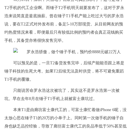
T2手机的代工企业啊。而锤子T2手机明天就要发布了，这对于罗永
浩来说简直是釜底抽薪。曾在锤子T1手机产能上吃过大亏的罗永浩
说，要在T2正式对外发布前，备足5-10万部现货。从目前网友的预
约热度情况来看，即便最后只有较低比例的预约者会真正花钱购买
手机，其备货亦将很快发售完毕。
可以预见的是，一旦T2备货发售完毕，后续产能能否跟上将是
锤子科技的生死大考。如果T2后续无法及时供货，将不可避免重蹈
T1手机的覆辙。
只能说苦命罗永浩这次被坑了，其实这不是罗永浩第一次被
坑。早在去年8月在锤子T1手机上就被富士康坑过。
本来T1是由廊坊富士康代工的，可富士康忙着做iPhone 6呢，没
太放心思在锤子T1的20万的小单子上。同时第一次做手机的锤子自
身也缺乏品控经验，导致了廊坊富士康代工的良品率低于50%甚至低