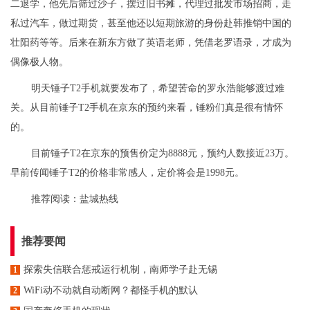
二退学，他先后筛过沙子，摆过旧书摊，代理过批发市场招商，走
私过汽车，做过期货，甚至他还以短期旅游的身份赴韩推销中国的
壮阳药等等。后来在新东方做了英语老师，凭借老罗语录，才成为
偶像极人物。
明天锤子T2手机就要发布了，希望苦命的罗永浩能够渡过难
关。从目前锤子T2手机在京东的预约来看，锤粉们真是很有情怀
的。
目前锤子T2在京东的预售价定为8888元，预约人数接近23万。
早前传闻锤子T2的价格非常感人，定价将会是1998元。
推荐阅读：
盐城热线
推荐要闻
探索失信联合惩戒运行机制，南师学子赴无锡
1
WiFi动不动就自动断网？都怪手机的默认
2