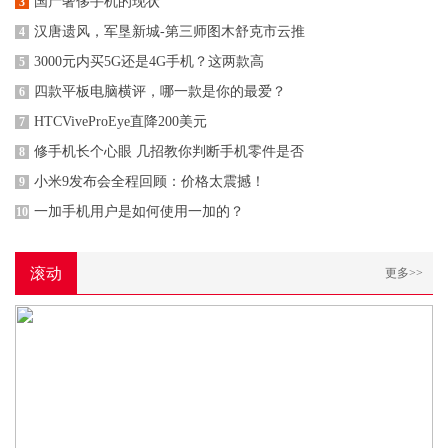
国产奢侈手机的现状
3
汉唐遗风，军垦新城-第三师图木舒克市云推
4
3000元内买5G还是4G手机？这两款高
5
四款平板电脑横评，哪一款是你的最爱？
6
HTCViveProEye直降200美元
7
修手机长个心眼 几招教你判断手机零件是否
8
小米9发布会全程回顾：价格太震撼！
9
一加手机用户是如何使用一加的？
10
滚动
更多>>