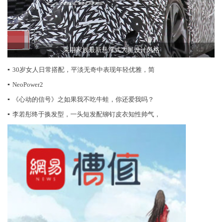
采用家族最新悬浮式大屏设计风格
▪
30岁女人日常搭配，平淡无奇中表现年轻优雅，简
▪
NeoPower2
▪
《心动的信号》之如果我不吃牛蛙，你还爱我吗？
▪
李若彤终于换发型，一头短发配铆钉皮衣知性帅气，