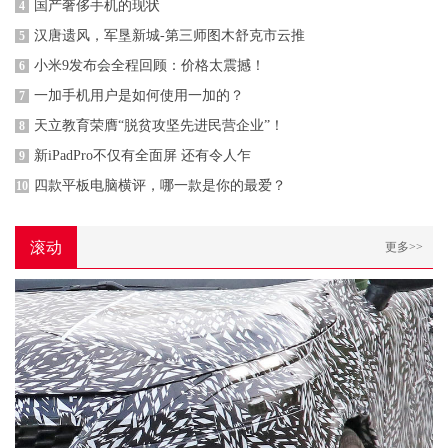
国产奢侈手机的现状
4
汉唐遗风，军垦新城-第三师图木舒克市云推
5
小米9发布会全程回顾：价格太震撼！
6
一加手机用户是如何使用一加的？
7
天立教育荣膺“脱贫攻坚先进民营企业”！
8
新iPadPro不仅有全面屏 还有令人乍
9
四款平板电脑横评，哪一款是你的最爱？
10
滚动
更多>>