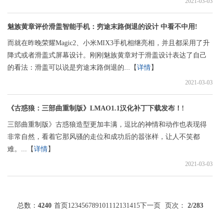
2021-03-03
魅族黄章评价滑盖智能手机：穷途末路倒退的设计 中看不中用!
而就在昨晚荣耀Magic2、小米MIX3手机相继亮相，并且都采用了升
降式或者滑盖式屏幕设计。刚刚魅族黄章对于滑盖设计表达了自己
的看法：滑盖可以说是穷途末路倒退的...【
详情
】
2021-03-03
《古惑狼：三部曲重制版》LMAO1.1汉化补丁下载发布！!
三部曲重制版》古惑狼造型更加丰满，逗比的神情和动作也表现得
非常自然，看着它那风骚的走位和成功后的嚣张样，让人不笑都
难。...【
详情
】
2021-03-03
总数：
4240
首页
1
2
3
4
5
6
7
8
9
10
11
12
13
14
15
下一页
页次：
2
/283