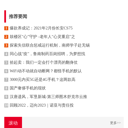
推荐要闻
爆款养成记：2021年2月份长安CS75
1
鼓楼区“心”守护 -老年人“心灵重启”之
2
探索失信联合惩戒运行机制，南师学子赴无锡
3
同心战“疫”，鲁南制药百岗招聘，为梦想找
4
拾起卖：我们一定会打个漂亮的翻身仗
5
WiFi动不动就自动断网？都怪手机的默认
6
3000元内买5G还是4G手机？这两款高
7
国产奢侈手机的现状
8
汉唐遗风，军垦新城-第三师图木舒克市云推
9
回顾2022，迈向2023｜诺亚与责任投
10
滚动
更多>>