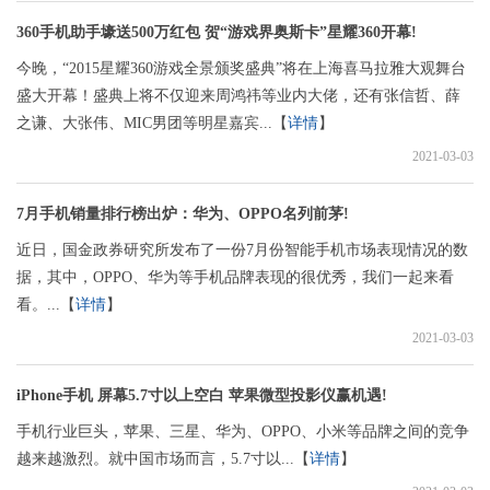
360手机助手壕送500万红包 贺“游戏界奥斯卡”星耀360开幕!
今晚，“2015星耀360游戏全景颁奖盛典”将在上海喜马拉雅大观舞台
盛大开幕！盛典上将不仅迎来周鸿祎等业内大佬，还有张信哲、薛
之谦、大张伟、MIC男团等明星嘉宾...【
详情
】
2021-03-03
7月手机销量排行榜出炉：华为、OPPO名列前茅!
近日，国金政券研究所发布了一份7月份智能手机市场表现情况的数
据，其中，OPPO、华为等手机品牌表现的很优秀，我们一起来看
看。...【
详情
】
2021-03-03
iPhone手机 屏幕5.7寸以上空白 苹果微型投影仪赢机遇!
手机行业巨头，苹果、三星、华为、OPPO、小米等品牌之间的竞争
越来越激烈。就中国市场而言，5.7寸以...【
详情
】